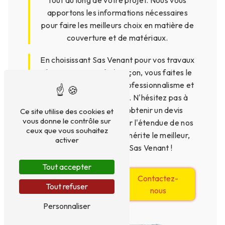
apportons les informations nécessaires
pour faire les meilleurs choix en matière de
couverture et de matériaux.
En choisissant Sas Venant pour vos travaux
de couverture tuile à Luçon, vous faites le
choix de la qualité, du professionnalisme et
de la satisfaction client. N'hésitez pas à
nous contacter pour obtenir un devis
Ce site utilise des cookies et
vous donne le contrôle sur
personnalisé et découvrir l'étendue de nos
ceux que vous souhaitez
services. Votre toiture mérite le meilleur,
activer
faites confiance à Sas Venant !
Tout accepter
En savoir
Contactez-
Tout refuser
plus
nous
Personnaliser