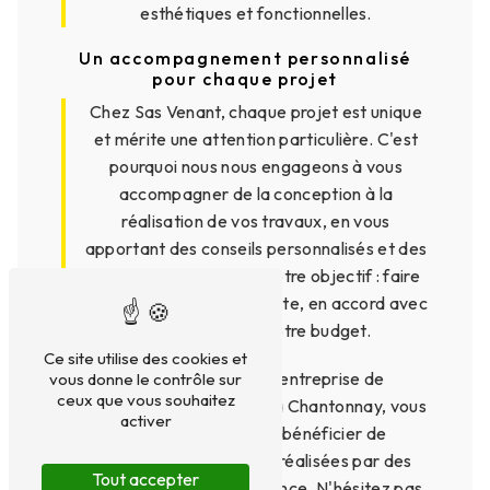
esthétiques et fonctionnelles.
Un accompagnement personnalisé
pour chaque projet
Chez Sas Venant, chaque projet est unique
et mérite une attention particulière. C'est
pourquoi nous nous engageons à vous
accompagner de la conception à la
réalisation de vos travaux, en vous
apportant des conseils personnalisés et des
solutions sur-mesure. Notre objectif : faire
de votre projet une réussite, en accord avec
vos attentes et votre budget.
Ce site utilise des cookies et
En faisant appel à l'entreprise de
vous donne le contrôle sur
ceux que vous souhaitez
maçonnerie Sas Venant à Chantonnay, vous
activer
avez l'assurance de bénéficier de
prestations de qualité, réalisées par des
Tout accepter
professionnels de confiance. N'hésitez pas