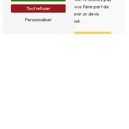
à nous contacter pour nous faire part de
Tout refuser
votre projet et obtenir un devis
Personnaliser
personnalisé.
En savoir
Contactez-
plus
nous